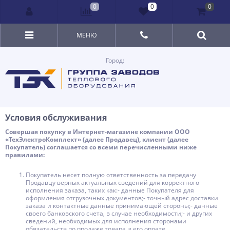
0
0
0
МЕНЮ
Город:
Условия обслуживания
Совершая покупку в Интернет-магазине компании ООО
«ТехЭлектроКомплект» (далее Продавец), клиент (далее
Покупатель) соглашается со всеми перечисленными ниже
правилами:
Покупатель несет полную ответственность за передачу
Продавцу верных актуальных сведений для корректного
исполнения заказа, таких как:- данные Покупателя для
оформления отгрузочных документов;- точный адрес доставки
заказа и контактные данные принимающей стороны;- данные
своего банковского счета, в случае необходимости;- и других
сведений, необходимых для исполнения сторонами
обязательств по продаже товара и его оплате.