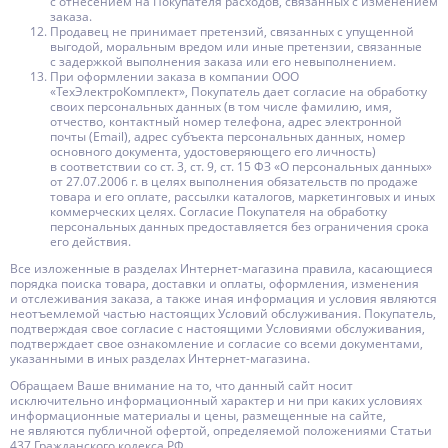
с отнесением на Покупателя расходов, связанных с изменением
заказа.
Продавец не принимает претензий, связанных с упущенной
выгодой, моральным вредом или иные претензии, связанные
с задержкой выполнения заказа или его невыполнением.
При оформлении заказа в компании ООО
«ТехЭлектроКомплект», Покупатель дает согласие на обработку
своих персональных данных (в том числе фамилию, имя,
отчество, контактный номер телефона, адрес электронной
почты (Email), адрес субъекта персональных данных, номер
основного документа, удостоверяющего его личность)
в соответствии со ст. 3, ст. 9, ст. 15 ФЗ «О персональных данных»
от 27.07.2006 г. в целях выполнения обязательств по продаже
товара и его оплате, рассылки каталогов, маркетинговых и иных
коммерческих целях. Согласие Покупателя на обработку
персональных данных предоставляется без ограничения срока
его действия.
Все изложенные в разделах Интернет-магазина правила, касающиеся
порядка поиска товара, доставки и оплаты, оформления, изменения
и отслеживания заказа, а также иная информация и условия являются
неотъемлемой частью настоящих Условий обслуживания. Покупатель,
подтверждая свое согласие с настоящими Условиями обслуживания,
подтверждает свое ознакомление и согласие со всеми документами,
указанными в иных разделах Интернет-магазина.
Обращаем Ваше внимание на то, что данный сайт носит
исключительно информационный характер и ни при каких условиях
информационные материалы и цены, размещенные на сайте,
не являются публичной офертой, определяемой положениями Статьи
437 Гражданского кодекса РФ.