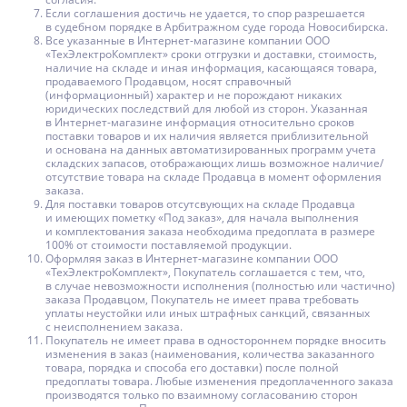
Если соглашения достичь не удается, то спор разрешается
в судебном порядке в Арбитражном суде города Новосибирска.
Все указанные в Интернет-магазине компании ООО
«ТехЭлектроКомплект» сроки отгрузки и доставки, стоимость,
наличие на складе и иная информация, касающаяся товара,
продаваемого Продавцом, носят справочный
(информационный) характер и не порождают никаких
юридических последствий для любой из сторон. Указанная
в Интернет-магазине информация относительно сроков
поставки товаров и их наличия является приблизительной
и основана на данных автоматизированных программ учета
складских запасов, отображающих лишь возможное наличие/
отсутствие товара на складе Продавца в момент оформления
заказа.
Для поставки товаров отсутсвующих на складе Продавца
и имеющих пометку «Под заказ», для начала выполнения
и комплектования заказа необходима предоплата в размере
100% от стоимости поставляемой продукции.
Оформляя заказ в Интернет-магазине компании ООО
«ТехЭлектроКомплект», Покупатель соглашается с тем, что,
в случае невозможности исполнения (полностью или частично)
заказа Продавцом, Покупатель не имеет права требовать
уплаты неустойки или иных штрафных санкций, связанных
с неисполнением заказа.
Покупатель не имеет права в одностороннем порядке вносить
изменения в заказ (наименования, количества заказанного
товара, порядка и способа его доставки) после полной
предоплаты товара. Любые изменения предоплаченного заказа
производятся только по взаимному согласованию сторон