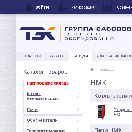
Войти
Регистрация
Сравне
ГЛАВНАЯ
КАТАЛОГ
ЗАВОДЫ
КОРПОРАТИВНЫМ К
Заводы
Каталог товаров
НМК
Распродажа склада
Котлы
Котлы отопи
отопительные
Печи
Твердото
НМК
Обогреватели
Печи НМК
Тепловентиляция