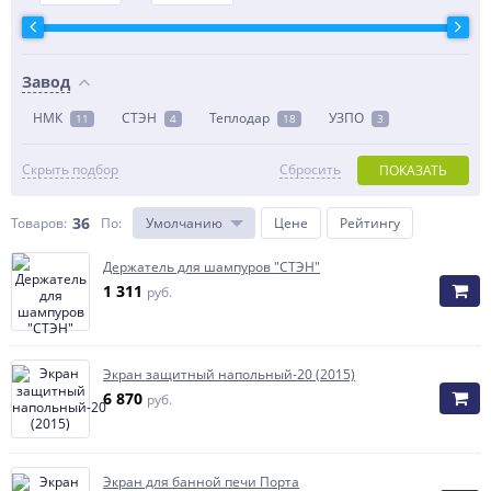
Завод
НМК
СТЭН
Теплодар
УЗПО
11
4
18
3
Скрыть подбор
Сбросить
ПОКАЗАТЬ
36
Товаров:
По
:
Умолчанию
Цене
Рейтингу
Держатель для шампуров "СТЭН"
1 311
руб.
Экран защитный напольный-20 (2015)
6 870
руб.
Экран для банной печи Порта