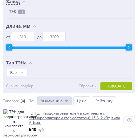
Завод
ТЭК
34
Длина, мм
от
до
Тип ТЭНа
Все
Скрыть подбор
Сбросить
ПОКАЗАТЬ
34
Товаров:
По
:
Умолчанию
Цене
Рейтингу
ТЭН для водонагревателей в комплекте с
терморегулятором (термостатом) 15 А, 2 кВт, типа
Ariston
640
руб.