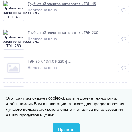
Трубчатый электронагреватель ТЭН-45
Не указана цена
Трубчатый электронагреватель ТЭН-280
Не указана цена
ТЭН 80 А 13/1,0 Р 220 ф.2
Не указана цена
ТЭН 45 А 13/2,5 P 220 ф.2
Не указана цена
Этот сайт использует cookie-файлы и другие технологии,
чтобы помочь Вам в навигации, а также для предоставления
лучшего пользовательского опыта и анализа использования
наших продуктов и услуг.
ТЭН 100 A 13/5,0 P 220 ф.7
Не указана цена
Принять