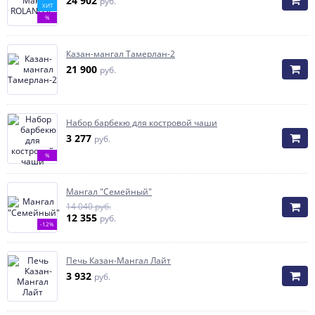
24 902
руб.
ХИТ
%
Казан-мангал Тамерлан-2
21 900
руб.
Набор барбекю для костровой чаши
3 277
руб.
%
Мангал "Семейный"
14 040 руб.
12 355
руб.
-12%
Печь Казан-Мангал Лайт
3 932
руб.