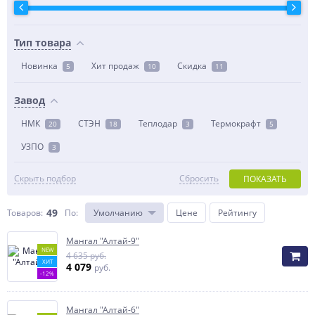
Тип товара
Новинка
Хит продаж
Скидка
5
10
11
Завод
НМК
СТЭН
Теплодар
Термокрафт
20
18
3
5
УЗПО
3
Скрыть подбор
Сбросить
ПОКАЗАТЬ
49
Товаров:
По
:
Умолчанию
Цене
Рейтингу
Мангал "Алтай-9"
NEW
4 635 руб.
ХИТ
4 079
руб.
-12%
Мангал "Алтай-6"