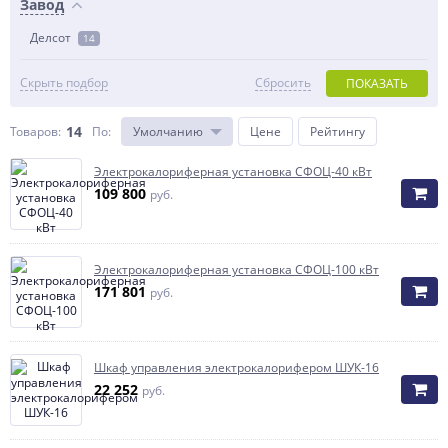
Завод
Делсот
14
Скрыть подбор
Сбросить
ПОКАЗАТЬ
14
Товаров:
По
:
Умолчанию
Цене
Рейтингу
Элeктрoкaлoрифeрная установка СФОЦ-40 кВт
109 800
руб.
Элeктрoкaлoрифeрная установка СФОЦ-100 кВт
171 801
руб.
Шкаф управления электрокалорифером ШУК-16
22 252
руб.