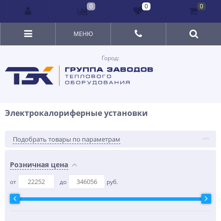
0
0
0
МЕНЮ
Город:
Элeктрoкaлoрифeрные установки
Подобрать товары по параметрам
Розничная цена
от
до
руб.