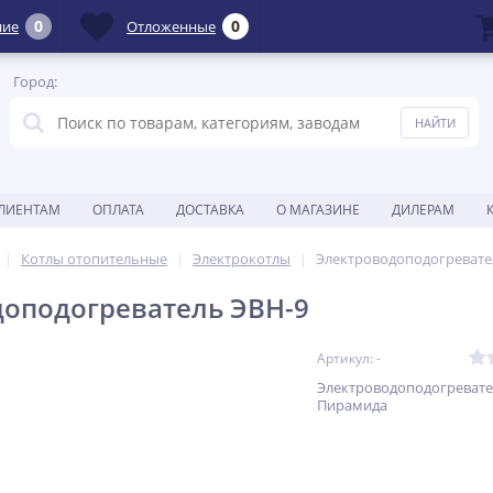
0
0
ние
Отложенные
Город:
ЛИЕНТАМ
ОПЛАТА
ДОСТАВКА
О МАГАЗИНЕ
ДИЛЕРАМ
Котлы отопительные
Электрокотлы
Электроводоподогревате
оподогреватель ЭВН-9
Артикул: -
Электроводоподогревате
Пирамида