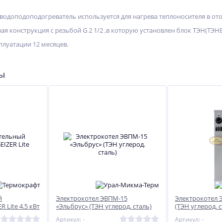
водоподоподогреватель используется для нагрева теплоносителя в ото
ая конструкция с резьбой G 2 1/2 ,в которую установлен блок ТЭН(ТЭНБ
плуатации 12 месяцев.
ры
й
Электрокотел ЭВПМ-15
Электрокотел 
%
%
-12%
 Lite 4.5 кВт
«Эльбрус» (ТЭН углерод. сталь)
(ТЭН углерод. с
Артикул: -
Артикул: -