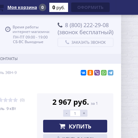
0
Моя корзина
0
ОФОРМИТЬ
руб.
8 (800) 222-29-08
Время работы
(звонок бесплатный)
интернет-магазина:
ПН-ПТ 09:00 - 19:00
СБ-ВС Выходные
ЗАКАЗАТЬ ЗВОНОК
КОНТАКТЫ
ль ЭВН-9
2 967 руб.
(0)
за 1
ль 9 кВт
-
+
КУПИТЬ