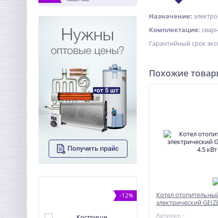
Назначение:
электро
Комплектация:
сварн
Гарантийный срок экс
Похожие това
Котел отопительны
%
-12%
электрический GEIZER
Артикул: -