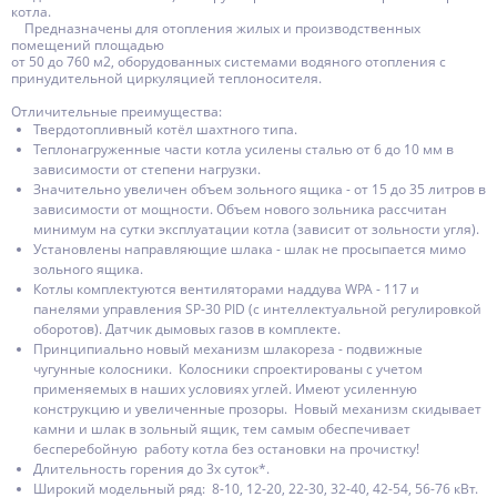
котла.
Предназначены для отопления жилых и производственных
помещений площадью
от 50 до 760 м2, оборудованных системами водяного отопления с
принудительной циркуляцией теплоносителя.
Отличительные преимущества:
Твердотопливный котёл шахтного типа.
Теплонагруженные части котла усилены сталью от 6 до 10 мм в
зависимости от степени нагрузки.
Значительно увеличен объем зольного ящика - от 15 до 35 литров в
зависимости от мощности. Объем нового зольника рассчитан
минимум на сутки эксплуатации котла (зависит от зольности угля).
Установлены направляющие шлака - шлак не просыпается мимо
зольного ящика.
Котлы комплектуются вентиляторами наддува WPA - 117 и
панелями управления SP-30 PID (c интеллектуальной регулировкой
оборотов). Датчик дымовых газов в комплекте.
Принципиально новый механизм шлакореза - подвижные
чугунные колосники. Колосники спроектированы с учетом
применяемых в наших условиях углей. Имеют усиленную
конструкцию и увеличенные прозоры. Новый механизм скидывает
камни и шлак в зольный ящик, тем самым обеспечивает
бесперебойную работу котла без остановки на прочистку!
Длительность горения до 3х суток*.
Широкий модельный ряд: 8-10, 12-20, 22-30, 32-40, 42-54, 56-76 кВт.