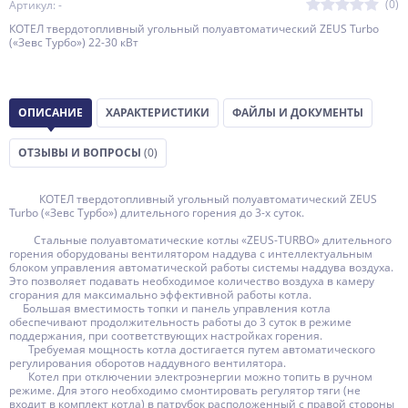
(0)
Артикул: -
КОТЕЛ твердотопливный угольный полуавтоматический ZEUS Turbo
(«Зевс Турбо») 22-30 кВт
ОПИСАНИЕ
ХАРАКТЕРИСТИКИ
ФАЙЛЫ И ДОКУМЕНТЫ
ОТЗЫВЫ И ВОПРОСЫ
(0)
КОТЕЛ твердотопливный угольный полуавтоматический ZEUS
Turbo («Зевс Турбо») длительного горения до 3-х суток.
Стальные полуавтоматические котлы «ZEUS-TURBO» длительного
горения оборудованы вентилятором наддува с интеллектуальным
блоком управления автоматической работы системы наддува воздуха.
Это позволяет подавать необходимое количество воздуха в камеру
сгорания для максимально эффективной работы котла.
Большая вместимость топки и панель управления котла
обеспечивают продолжительность работы до 3 суток в режиме
поддержания, при соответствующих настройках горения.
Требуемая мощность котла достигается путем автоматического
регулирования оборотов наддувного вентилятора.
Котел при отключении электроэнергии можно топить в ручном
режиме. Для этого необходимо смонтировать регулятор тяги (не
входит в комплект котла) в патрубок расположенный с правой стороны